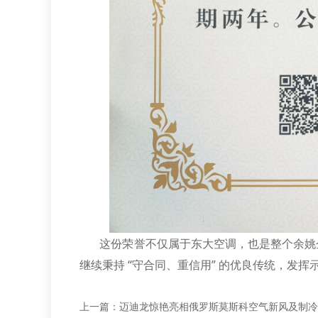
这份荣誉不仅属于东大空调，也是整个余姚企
继续秉持 “守合同、重信用” 的优良传统，发
上一篇：
迈迪龙惊艳亮相俄罗斯莫斯科空气新风及制冷