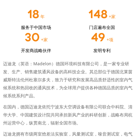
18
150
年
+家
服务于中国市场
门店遍布全国
30
50
+家
+项
开发商战略伙伴
发明专利
迈迪龙（英语：Madelon）德国环境科技有限公司，是一家专业研
发、生产、销售建筑通风设备的高科技企业。其总部位于德国北莱茵
威斯特法伦州杜塞尔多夫，致力于研究和发展高品质舒适性的室内气
候系统和热回收的通风技术，为全球用户提供各种德国品质的室内气
候系统系列产品。
在国内，德国迈迪龙依托宁波东大空调设备有限公司联合中科院、清
华大学、中国建筑设计院共同承担新风产业的科研创新，战略布局杭
州运营中心，纵贯南北，辐射全国市场。
迈迪龙拥有市级两室焓差法实验室，风量测试室，噪音测试室，电气